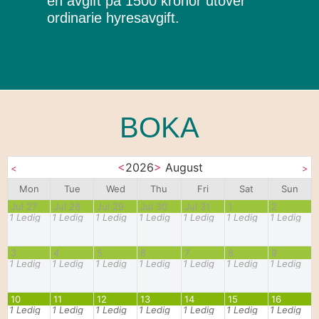
en avgift på 1500 kronor utöver
ordinarie hyresavgift.
BOKA
<
2026
>
August
<
>
Mon
Tue
Wed
Thu
Fri
Sat
Sun
Jul 27
Jul 28
Jul 29
Jul 30
Jul 31
1
2
1
Ledig
1
Ledig
1
Ledig
1
Ledig
1
Ledig
1
Ledig
1
Ledig
3
4
5
6
7
8
9
1
Ledig
1
Ledig
1
Ledig
1
Ledig
1
Ledig
1
Ledig
1
Ledig
10
11
12
13
14
15
16
1
Ledig
1
Ledig
1
Ledig
1
Ledig
1
Ledig
1
Ledig
1
Ledig